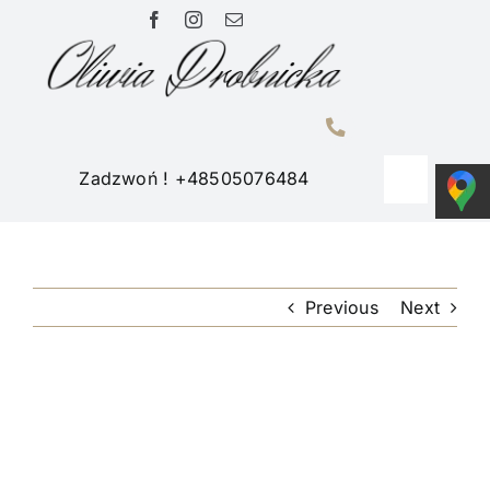
Przejdź
do
zawartości
Zadzwoń ! +48505076484
Toggle
Navigati
Home
Previous
Next
Portfolio
O mnie