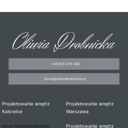
Oferta
Cennik pr
BLOG
Kontakt
+48 505 076 484
biuro@oliwiadrobnicka.pl
Projektowanie wnętrz
Projektowanie wnętrz
Katowice
Warszawa
Aleja Roździeńskiego
Projektowanie wnętrz