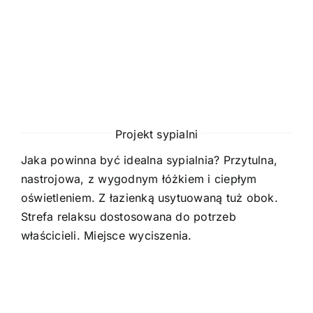
Oferta
Cennik pr
BLOG
Projekt sypialni
Kontakt
Jaka powinna być idealna sypialnia? Przytulna,
nastrojowa, z wygodnym łóżkiem i ciepłym
oświetleniem. Z łazienką usytuowaną tuż obok.
Strefa relaksu dostosowana do potrzeb
właścicieli. Miejsce wyciszenia.