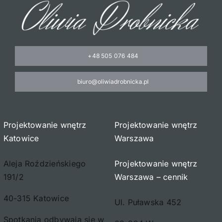
+48 505 076 484
biuro@oliwiadrobnicka.pl
Projektowanie wnętrz
Projektowanie wnętrz
Katowice
Warszawa
Aleja Roździeńskiego
Projektowanie wnętrz
191/2
Warszawa – cennik
40-315 Katowice
Ul. Puławska 452
Spotkania odbywają się w