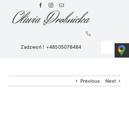
Przejdź
do
zawartości
Zadzwoń ! +48505076484
Toggle
Navigati
Home
Previous
Next
Portfolio
O mnie