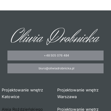
Oferta
Cennik pr
BLOG
Kontakt
+48 505 076 484
biuro@oliwiadrobnicka.pl
Projektowanie wnętrz
Projektowanie wnętrz
Katowice
Warszawa
Aleja Roździeńskiego
Projektowanie wnętrz