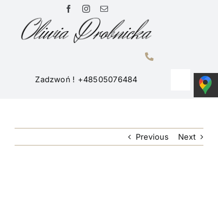
Przejdź
do
zawartości
Zadzwoń ! +48505076484
Toggle
Navigati
Home
Previous
Next
Portfolio
O mnie