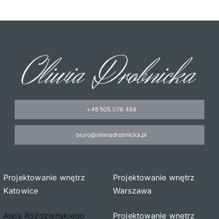
Oferta
Cennik pr
BLOG
Kontakt
+48 505 076 484
biuro@oliwiadrobnicka.pl
Projektowanie wnętrz
Projektowanie wnętrz
Katowice
Warszawa
Aleja Roździeńskiego
Projektowanie wnętrz