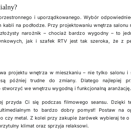
ialny?
a przestronnego i uporządkowanego. Wybór odpowiednie
 kabli na podłodze. Przy projektowaniu wnętrza salonu
Rozłożysty narożnik – chociaż bardzo wygodny – to j
nkowych, jak i szafek RTV jest tak szeroka, że z pe
 projektu wnętrza w mieszkaniu – nie tylko salonu i s
ą później trudne do zmiany. Dlatego najlepiej pr
to stworzyć we wnętrzu wygodną i funkcjonalną aranżację
ej przyda Ci się podczas filmowego seansu. Dzięki t
ltimedialnym to bardzo dobry pomysł! Postaw na
o czy metal. Z kolei przy zakupie żarówek wybieraj te o 
zytulny klimat oraz sprzyja relaksowi.