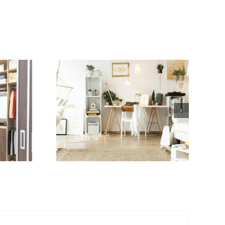
ego
to
tać z
ug
ekta
 przy
acji
 dla
atka?