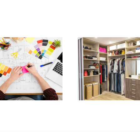
Dlacz
war
Jak stworzyć
skorzys
funkcjonalną
usł
garderobę?
archit
Porady
wnętrz
architekta
aranż
wnętrz
pokoju
nastol