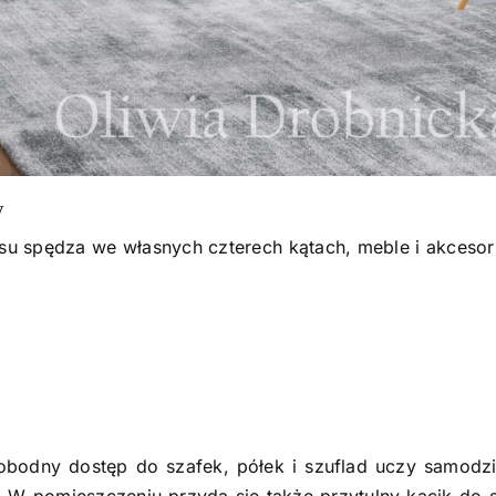
y
 spędza we własnych czterech kątach, meble i akcesori
odny dostęp do szafek, półek i szuflad uczy samodzi