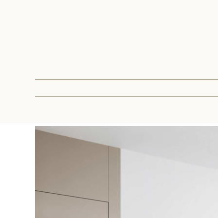
Pokaż
większy
obrazek