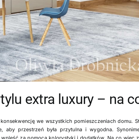
tylu extra luxury – na
konsekwencję we wszystkich pomieszczeniach domu. Sty
e, aby przestrzeń była przytulna i wygodna. Synonimem
a wpleść za pomocą kolorystyki i dodatków. Na co więc 