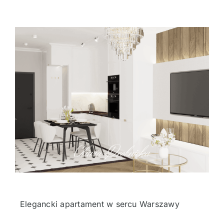
Oferta
Cennik pr
BLOG
Kontakt
Elegancki apartament w sercu Warszawy