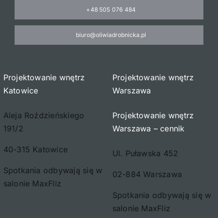
+48 505 076 484
biuro@oliwiadrobnicka.pl
Projektowanie wnętrz
Projektowanie wnętrz
Katowice
Warszawa
Aleja Roździeńskiego
Projektowanie wnętrz
191/2
Warszawa – cennik
40-315 Katowice
Ul. Puławska 452
Spotkania odbywają się w
02-884 Warszawa
salonie MaxFliz
Spotkania odbywają się w
salonie MaxFliz