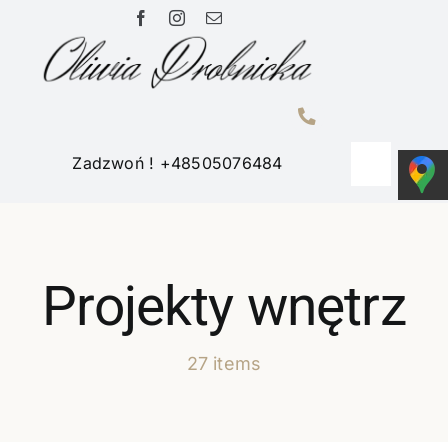
Przejdź
do
zawartości
Zadzwoń ! +48505076484
Toggle
Navigati
Home
Projekty wnętrz
Portfolio
27 items
O mnie