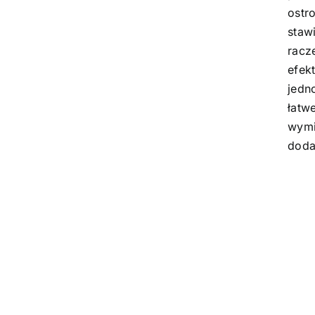
ostro
staw
racz
efek
jedn
łatw
wym
doda