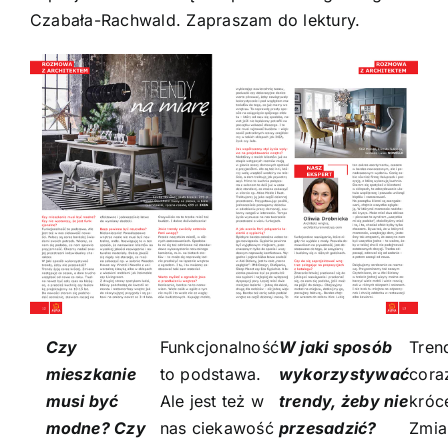
Czabała-Rachwald. Zapraszam do lektury.
Czy
Funkcjonalność
W jaki sposób
Tren
mieszkanie
to podstawa.
wykorzystywać
cora
musi być
Ale jest też w
trendy, żeby nie
króce
modne? Czy
nas ciekawość
przesadzić?
Zmia