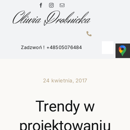
Przejdź
do
zawartości
Zadzwoń ! +48505076484
Toggle
Navigati
Home
24 kwietnia, 2017
Portfolio
Trendy w
O mnie
projektowaniu