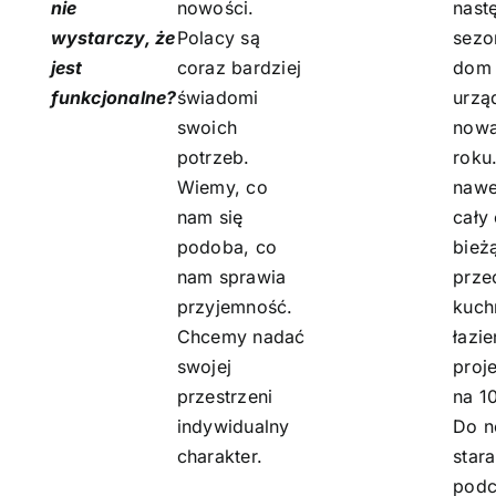
nie
nowości.
nast
wystarczy, że
Polacy są
sezo
jest
coraz bardziej
dom 
funkcjonalne?
świadomi
urzą
swoich
nowa
potrzeb.
roku
Wiemy, co
nawe
nam się
cały
podoba, co
bież
nam sprawia
prze
przyjemność.
kuch
Chcemy nadać
łazi
swojej
proj
przestrzeni
na 10
indywidualny
Do n
charakter.
star
podc