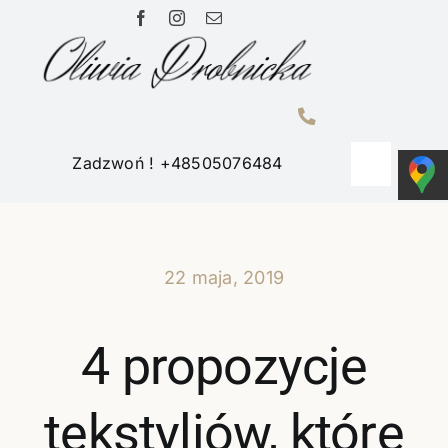
Przejdź
do
zawartości
Zadzwoń ! +48505076484
Toggle
Navigati
Home
22 maja, 2019
Portfolio
4 propozycje
O mnie
tekstyliów, które