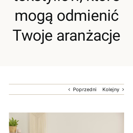
Oferta
mogą odmienić
Cennik pr
Twoje aranżacje
BLOG
Kontakt
Poprzedni
Kolejny
Pokaż
większy
obrazek