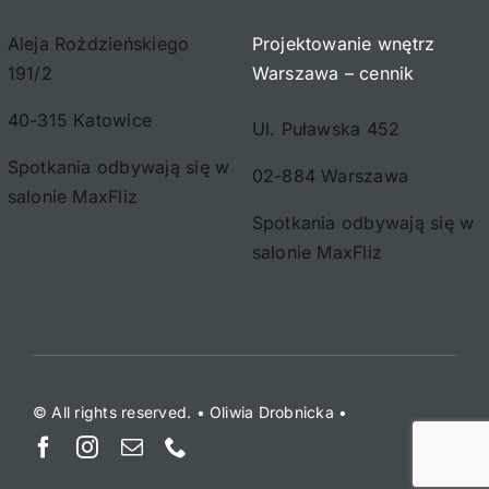
Aleja Roździeńskiego
Projektowanie wnętrz
191/2
Warszawa – cennik
40-315 Katowice
Ul. Puławska 452
Spotkania odbywają się w
02-884 Warszawa
salonie MaxFliz
Spotkania odbywają się w
salonie MaxFliz
© All rights reserved. • Oliwia Drobnicka •