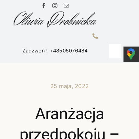
Przejdź
do
zawartości
Zadzwoń ! +48505076484
Toggle
Navigati
Home
25 maja, 2022
Portfolio
Aranżacja
O mnie
przedpokoju –