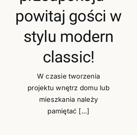
Oferta
powitaj gości w
Cennik pr
stylu modern
BLOG
classic!
Kontakt
W czasie tworzenia
projektu wnętrz domu lub
mieszkania należy
pamiętać [...]