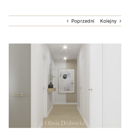
Poprzedni
Kolejny
Pokaż
większy
obrazek