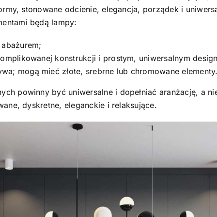
ormy, stonowane odcienie, elegancja, porządek i uniwersa
mentami będą lampy:
z abażurem;
komplikowanej konstrukcji i prostym, uniwersalnym design
ywa; mogą mieć złote, srebrne lub chromowane elementy
h powinny być uniwersalne i dopełniać aranżację, a nie 
ane, dyskretne, eleganckie i relaksujące.