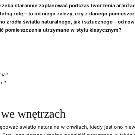
rzeba starannie zaplanować podczas tworzenia aranżac
 istotną rolę – to od niego zależy, czy z danego pomies
o źródła światła naturalnego, jak i sztucznego – od r
tlić pomieszczenia utrzymane w stylu klasycznym?
nia?
em?
ę we wnętrzach
pować światło naturalne w chwilach, kiedy jest ono niew
 Przy jego pomocy można podzielić przestrzeń, a także po