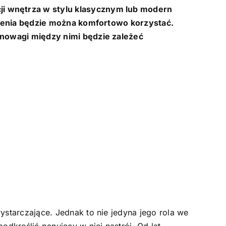
ji wnętrza w stylu klasycznym lub modern
zczenia będzie można komfortowo korzystać.
ównowagi między nimi będzie zależeć
ystarczające. Jednak to nie jedyna jego rola we
dkreślić panujący w niej nastrój. Od lat