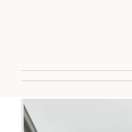
Pokaż
większy
obrazek