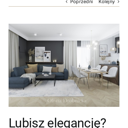
Poprzedni
Kolejny
Pokaż
większy
obrazek
Lubisz elegancję?