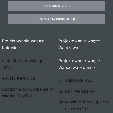
+48 505 076 484
biuro@oliwiadrobnicka.pl
Projektowanie wnętrz
Projektowanie wnętrz
Katowice
Warszawa
Aleja Roździeńskiego
Projektowanie wnętrz
191/2
Warszawa – cennik
40-315 Katowice
Ul. Puławska 452
Spotkania odbywają się w
02-884 Warszawa
salonie MaxFliz
Spotkania odbywają się w
salonie MaxFliz