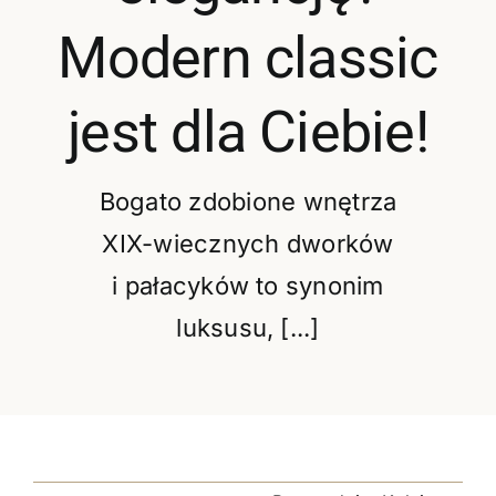
Oferta
Modern classic
Cennik pr
jest dla Ciebie!
BLOG
Bogato zdobione wnętrza
Kontakt
XIX-wiecznych dworków
i pałacyków to synonim
luksusu, [...]