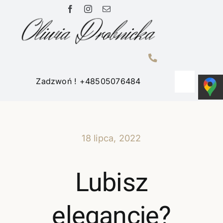
Przejdź
do
zawartości
Zadzwoń ! +48505076484
Toggle
Navigati
Home
18 lipca, 2022
Portfolio
Lubisz
O mnie
elegancję?