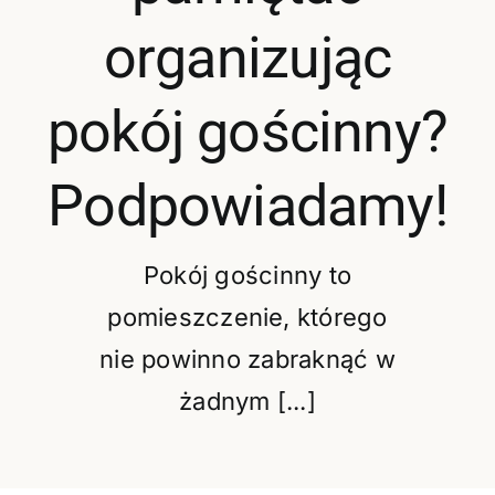
Oferta
organizując
Cennik pr
pokój gościnny?
BLOG
Podpowiadamy!
Kontakt
Pokój gościnny to
pomieszczenie, którego
nie powinno zabraknąć w
żadnym [...]