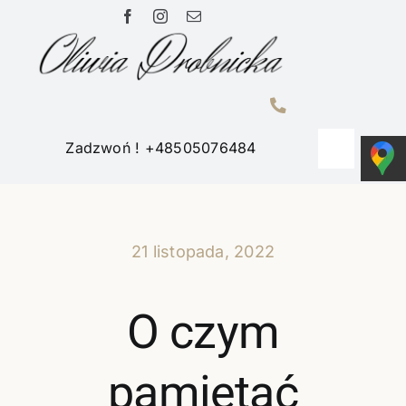
Przejdź
do
zawartości
Zadzwoń ! +48505076484
Toggle
Navigati
Home
21 listopada, 2022
Portfolio
O czym
O mnie
pamiętać