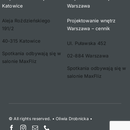
Katowice
Warszawa
Aleja Roździeńskiego
Projektowanie wnętrz
191/2
Warszawa – cennik
40-315 Katowice
Ul. Puławska 452
Spotkania odbywają się w
02-884 Warszawa
salonie MaxFliz
Spotkania odbywają się w
salonie MaxFliz
© All rights reserved. • Oliwia Drobnicka •