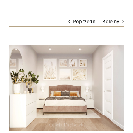
Poprzedni
Kolejny
Pokaż
większy
obrazek