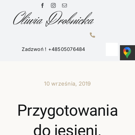
Przejdź
do
zawartości
Zadzwoń ! +48505076484
Toggle
Navigati
Home
10 września, 2019
Portfolio
Przygotowania
O mnie
do jesieni.