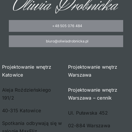
+48 505 076 484
biuro@oliwiadrobnicka.pl
Projektowanie wnętrz
Projektowanie wnętrz
Katowice
Warszawa
Aleja Roździeńskiego
Projektowanie wnętrz
191/2
Warszawa – cennik
40-315 Katowice
Ul. Puławska 452
Spotkania odbywają się w
02-884 Warszawa
salonie MaxFliz