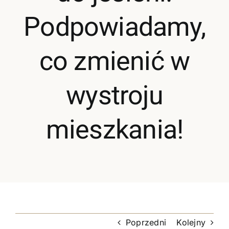
Oferta
Podpowiadamy,
Cennik pr
co zmienić w
BLOG
wystroju
Kontakt
mieszkania!
Poprzedni
Kolejny