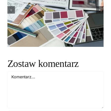
korzysta projektant
wnętrz z Katowic,
aby zapewnić
trwałość i estetykę?
Zostaw komentarz
Comment