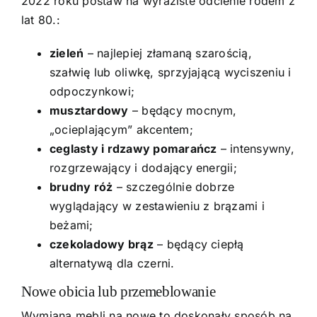
2022 roku postaw na wyraziste odcienie rodem z
lat 80.:
zieleń
– najlepiej złamaną szarością,
szałwię lub oliwkę, sprzyjającą wyciszeniu i
odpoczynkowi;
musztardowy
– będący mocnym,
„ocieplającym” akcentem;
ceglasty i rdzawy pomarańcz
– intensywny,
rozgrzewający i dodający energii;
brudny róż
– szczególnie dobrze
wyglądający w zestawieniu z brązami i
beżami;
czekoladowy brąz
– będący ciepłą
alternatywą dla czerni.
Nowe obicia lub przemeblowanie
Wymiana mebli na nowe to doskonały sposób na