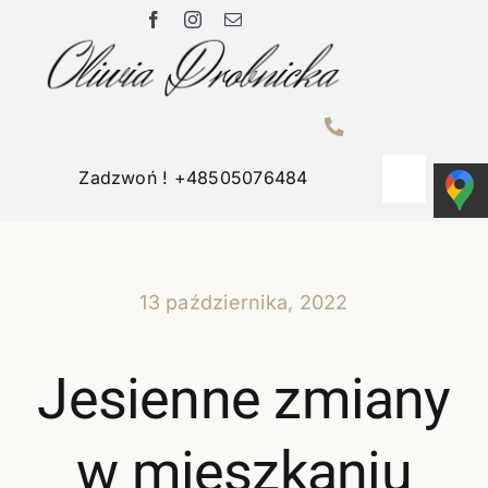
Przejdź
do
zawartości
Zadzwoń ! +48505076484
Toggle
Navigati
Home
13 października, 2022
Portfolio
Jesienne zmiany
O mnie
w mieszkaniu