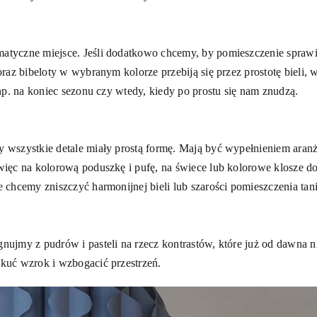
yczne miejsce. Jeśli dodatkowo chcemy, by pomieszczenie sprawiało
raz bibeloty w wybranym kolorze przebiją się przez prostotę bieli, 
np. na koniec sezonu czy wtedy, kiedy po prostu się nam znudzą.
szystkie detale miały prostą formę. Mają być wypełnieniem aranżac
ęc na kolorową poduszkę i pufę, na świece lub kolorowe klosze do la
 chcemy zniszczyć harmonijnej bieli lub szarości pomieszczenia ta
nujmy z pudrów i pasteli na rzecz kontrastów, które już od dawna
kuć wzrok i wzbogacić przestrzeń.