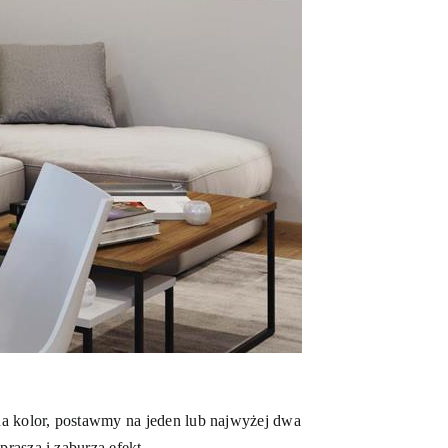
na kolor, postawmy na jeden lub najwyżej dwa
rasza i zaburza efekt.