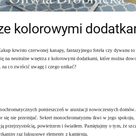
rze kolorowymi dodatka
 Zakup krwisto czerwonej kanapy, fantazyjnego fotela czy dywanu to
 się na neutralne wnętrza z kolorowymi dodatkami, które można dow
, na co zwrócić uwagę i czego unikać?
nochromatycznych pomieszczeń w aranżacji nowoczesnych domów. J
daje się nie przemijać. Sekret monochromatyzmu tkwi w jego spokoju,
 przejrzystością, powietrzem i światłem. Pamiętajmy o tym, że szc
 tkaniny raz luksusowe elementy z kamienia.