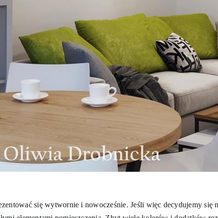
zentować się wytwornie i nowocześnie. Jeśli więc decydujemy się 
łymi elementami pomieszczenia. Zbyt wiele kolorów i dodatków rozp