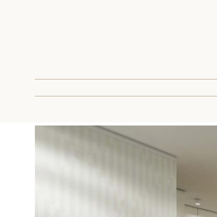
Pokaż
większy
obrazek